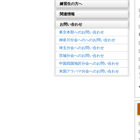
通備武術一般クラス 土曜夜間
間違いだらけの中国武術道場選び
中国武術大辞典
練習生の方へ
劈掛拳大師 黄林彪
2006年11月 六合大槍セミナー IN 東京
近年の中国武術について
雑誌「KUNGFU」インタビュー
埼玉分会
月謝について
2006年02月 小林老師 台湾台北市にて指導
関連情報
よくあるご質問
中国短兵
通備武術一般クラス 土曜昼間
休む場合と振替について
されました！
動画集
お問い合わせ
馬賢達老師著 中国短兵
太極気功養生クラス 土曜昼間
オンライン中国武術教室
2005年11月 馬氏八極拳セミナー IN 広島
リンク集
東京本部へのお問い合わせ
馬賢達老師が皆さんに伝えたいこと
2005年秋 境田氏、中国西安市にて学習
茨城分会
神奈川分会へのへのお問い合わせ
2005年05月 六合大槍セミナー IN 東京
通備双手刀法（苗刀）
通備武術一般クラス 土曜夜間
埼玉分会へのお問い合わせ
2005年04月 馬氏八極拳セミナー IN 広島
短兵の用法の一例
太極気功養生クラス 金曜夜間
茨城分会へのお問い合わせ
2002年07月 馬氏八極拳講習会 IN 広島
中国武術愛好家が知らなかったこと
中国四国地区分会
中国四国地区分会へのお問い合わせ
短兵の起源とその歴史
中国武術コース 日曜昼間
米国アラバマ分会へのお問い合わせ
短兵競技のルール
健身コース 日曜昼間
広島中国武術教室
広島中国武術教室案内