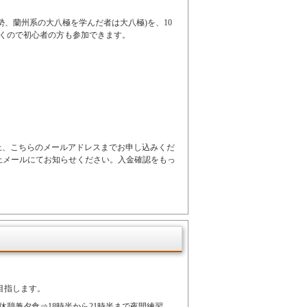
八勢、蘭州系の大八極を学んだ者は大八極)を、10
くので初心者の方も参加できます。
上、こちらのメールアドレスまでお申し込みくだ
上メールにてお知らせください。入金確認をもっ
目指します。
休憩兼夕食⇒18時半から21時半まで夜間練習