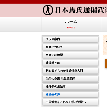
ホーム
HOME
クラス案内
東京本部
当会について
通備武術一般クラス 日曜昼間
当会代表
当会での練習
通備武術一般クラス 日曜夜間
教授許可証
通備武術一般クラスの練習風景
通備拳とは
通備武術一般クラス 月曜夜間
設立の経緯
太極気功養生クラスの練習風景
通備拳
通備武術一般クラス 水曜夜間
初心者でもわかる通備拳入門
推薦の声
小林正典師範
通備弾腿
太極気功養生クラス
通備拳入門
当会の活動
現代の拳豪 馬賢達老師
劈掛拳
その他内家拳練習会
練習の際に知っておきたいこと
活動の記録
馬賢達老師について
通備拳の創始者
八極拳
詠春拳・南派拳術練習会
基本の立ち方
2016年05月 郭老師講習会の模様
全国規模の散打大会
通備拳創始者 馬鳳図
翻子拳
通備拳師範育成クラス
練習生の声
武術基本功
2014年05月 郭老師講習会の模様
モハメドアリ氏訪中
英傑 馬英図
戳脚
基本の蹴り・基本打法
2012年10月 千葉で合宿しました！
神奈川分会
中国武術をこれから学ぶ皆様へ
CCTVで全中国へ放送
鉄臂燕子 李雲標大師
通備門に伝わる武器
2007年11月 六合大槍セミナー IN 東京
基本動作の動画